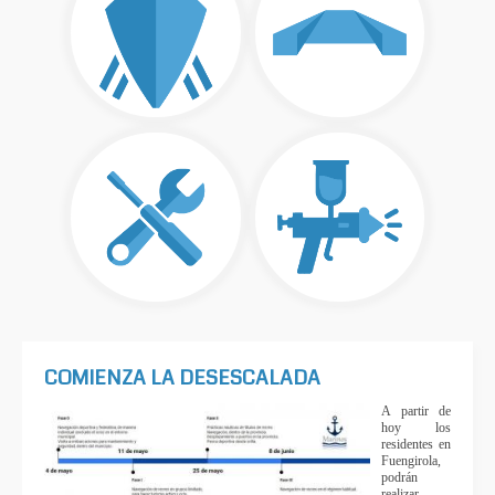
COMIENZA LA DESESCALADA
A partir de
hoy los
residentes en
Fuengirola,
podrán
realizar